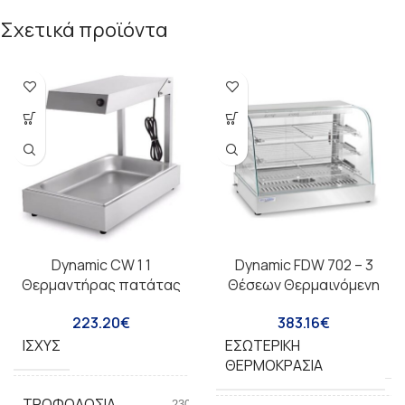
Σχετικά προϊόντα
Dynamic CW 1 1
Dynamic FDW 702 – 3
Θερμαντήρας πατάτας
Θέσεων Θερμαινόμενη
223.20
€
383.16
€
ΙΣΧΎΣ
ΕΣΩΤΕΡΙΚΉ
600W
3
ΘΕΡΜΟΚΡΑΣΊΑ
ΤΡΟΦΟΔΟΣΊΑ
230V/50HZ