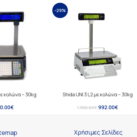
-29%
 με κολώνα – 30kg
Shida UNI 3 L2 με κολώνα – 30kg
0.00
€
992.00
€
1,388.80
€
itemap
Χρήσιμες Σελίδες