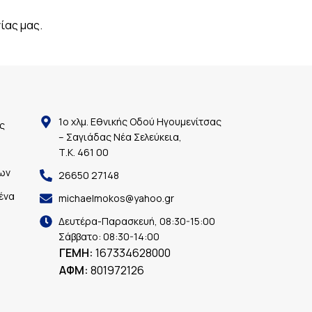
ίας μας.
1ο χλμ. Εθνικής Οδού Ηγουμενίτσας
ς
– Σαγιάδας Νέα Σελεύκεια,
Τ.Κ. 461 00
ων
26650 27148
ένα
michaelmokos@yahoo.gr
Δευτέρα-Παρασκευή, 08:30-15:00
Σάββατο: 08:30-14:00
ΓΕΜΗ:
167334628000
ΑΦΜ:
801972126