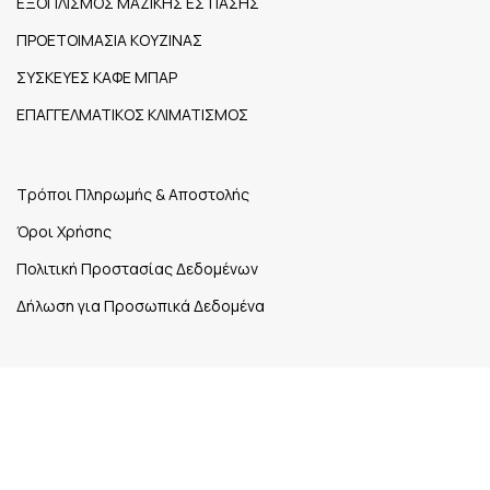
ΕΞΟΠΛΙΣΜΟΣ ΜΑΖΙΚΗΣ ΕΣΤΙΑΣΗΣ
ΠΡΟΕΤΟΙΜΑΣΙΑ ΚΟΥΖΙΝΑΣ
ΣΥΣΚΕΥΕΣ ΚΑΦΕ ΜΠΑΡ
ΕΠΑΓΓΕΛΜΑΤΙΚΟΣ ΚΛΙΜΑΤΙΣΜΟΣ
Τρόποι Πληρωμής & Αποστολής
Όροι Χρήσης
Πολιτική Προστασίας Δεδομένων
Δήλωση για Προσωπικά Δεδομένα
1ο χλμ. Εθνικής Οδού Ηγουμενίτσας – Σαγιάδας Νέα
Σελεύκεια,
Τ.Κ. 461 00
26650 27148