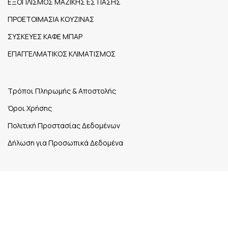
ΕΞΟΠΛΙΣΜΟΣ ΜΑΖΙΚΗΣ ΕΣΤΙΑΣΗΣ
ΠΡΟΕΤΟΙΜΑΣΙΑ ΚΟΥΖΙΝΑΣ
ΣΥΣΚΕΥΕΣ ΚΑΦΕ ΜΠΑΡ
ΕΠΑΓΓΕΛΜΑΤΙΚΟΣ ΚΛΙΜΑΤΙΣΜΟΣ
Τρόποι Πληρωμής & Αποστολής
Όροι Χρήσης
Πολιτική Προστασίας Δεδομένων
Δήλωση για Προσωπικά Δεδομένα
1ο χλμ. Εθνικής Οδού Ηγουμενίτσας – Σαγιάδας Νέα
Σελεύκεια,
Τ.Κ. 461 00
26650 27148