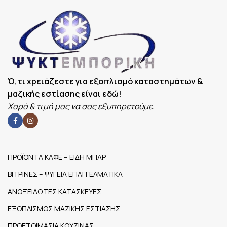
Θερμοκρασία:
Αντ
40°C-70°C.
20m
ΕΠΙΠΛΈΟΝ
Μέγεθος
ΕΠΙΠΛΈΟΝ
ΧΑΡΑΚΤΗΡΙΣΤΙΚΆ
δοχείου
ΧΑΡΑΚΤΗΡΙΣΤΙΚΆ
Μή
GN1/1 65 x
Κόλλησ
0,7mm
40
Ό,τι χρειάζεστε για εξοπλισμό καταστημάτων &
μαζικής εστίασης είναι εδώ!
Χαρά & τιμή μας να σας εξυπηρετούμε.
ΠΡΟΪΟΝΤΑ ΚΑΦΕ – ΕΙΔΗ ΜΠΑΡ
ΒΙΤΡΙΝΕΣ – ΨΥΓΕΙΑ ΕΠΑΓΓΕΛΜΑΤΙΚΑ
ΑΝΟΞΕΙΔΩΤΕΣ ΚΑΤΑΣΚΕΥΕΣ
ΕΞΟΠΛΙΣΜΟΣ ΜΑΖΙΚΗΣ ΕΣΤΙΑΣΗΣ
ΠΡΟΕΤΟΙΜΑΣΙΑ ΚΟΥΖΙΝΑΣ