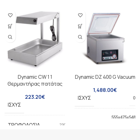
Dynamic CW 1 1
Dynamic DZ 400 G Vacuum
Θερμαντήρας πατάτας
1,488.00
€
223.20
€
ΙΣΧΎΣ
0.7
ΙΣΧΎΣ
600W
555x475x5485
ΔΙΑΣΤΆΣΕΙΣ
Καθαρό βάρος
ΤΡΟΦΟΔΟΣΊΑ
230V/50HZ