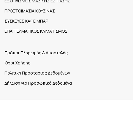
ΕΞΟΠΛΙΣΜΟΣ ΜΑΖΙΚΗΣ ΕΣΤΙΑΣΗΣ
ΠΡΟΕΤΟΙΜΑΣΙΑ ΚΟΥΖΙΝΑΣ
ΣΥΣΚΕΥΕΣ ΚΑΦΕ ΜΠΑΡ
ΕΠΑΓΓΕΛΜΑΤΙΚΟΣ ΚΛΙΜΑΤΙΣΜΟΣ
Τρόποι Πληρωμής & Αποστολής
Όροι Χρήσης
Πολιτική Προστασίας Δεδομένων
Δήλωση για Προσωπικά Δεδομένα
1ο χλμ. Εθνικής Οδού Ηγουμενίτσας – Σαγιάδας Νέα
Σελεύκεια,
Τ.Κ. 461 00
26650 27148