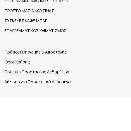
ΕΞΟΠΛΙΣΜΟΣ ΜΑΖΙΚΗΣ ΕΣΤΙΑΣΗΣ
ΠΡΟΕΤΟΙΜΑΣΙΑ ΚΟΥΖΙΝΑΣ
ΣΥΣΚΕΥΕΣ ΚΑΦΕ ΜΠΑΡ
ΕΠΑΓΓΕΛΜΑΤΙΚΟΣ ΚΛΙΜΑΤΙΣΜΟΣ
Τρόποι Πληρωμής & Αποστολής
Όροι Χρήσης
Πολιτική Προστασίας Δεδομένων
Δήλωση για Προσωπικά Δεδομένα
1ο χλμ. Εθνικής Οδού Ηγουμενίτσας – Σαγιάδας Νέα
Σελεύκεια,
Τ.Κ. 461 00
26650 27148