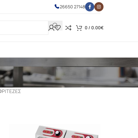
26650 27148
0
/
0.00
€
Σ
ΦΡΙΤΕΖΕΣ