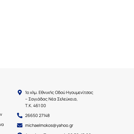
1ο χλμ. Εθνικής Οδού Ηγουμενίτσας
– Σαγιάδας Νέα Σελεύκεια,
Τ.Κ. 461 00
ν
26650 27148
να
michaelmokos@yahoo.gr