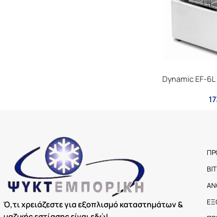
Dynamic EF-6L
17
ΠΡ
ΒΙ
ΑΝ
ΕΞ
Ό,τι χρειάζεστε για εξοπλισμό καταστημάτων &
μαζικής εστίασης είναι εδώ!