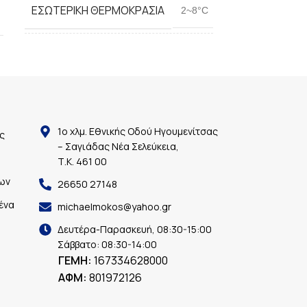
ΕΣΩΤΕΡΙΚΉ ΘΕΡΜΟΚΡΑΣΊΑ
2~8°C
ΒΆΡΟΣ
ΙΣΧΎΣ ΜΗΧΑΝΉΜΑΤΟΣ
360W
ΔΙΑΣΤΆΣΕΙΣ
ΤΡΟΦΟΔΟΣΊΑ
220V/50HZ
ΜΗΧΑΝΉΜΑΤΟΣ
1ο χλμ. Εθνικής Οδού Ηγουμενίτσας
ς
– Σαγιάδας Νέα Σελεύκεια,
ΔΙΑΣΤΆΣΕΙΣ
Τ.Κ. 461 00
1200x530x730mm
ΜΗΧΑΝΉΜΑΤΟΣ
ων
26650 27148
ένα
michaelmokos@yahoo.gr
Δευτέρα-Παρασκευή, 08:30-15:00
Σάββατο: 08:30-14:00
ΓΕΜΗ:
167334628000
ΑΦΜ:
801972126