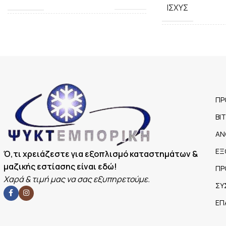
ΙΣΧΎΣ
ΙΠΟΔΎΝΑΜΗ /
1/4
ΤΡΟΦΟΔΟΣΊΑ(HP)
ΧΩΡΗΤΙΚΌΤΗΤΑ 
ΒΆΡΟΣ
165Kg
ΠΡ
ΕΛΆΧΙΣΤΗ ΘΕΡΜΟΚΡΑΣΊΑ ©
-1
ΒΙ
ΑΝ
ΜΈΓΙΣΤΗ ΘΕΡΜΟΚΡΑΣΊΑ (C)
8
ΕΞ
Ό,τι χρειάζεστε για εξοπλισμό καταστημάτων &
μαζικής εστίασης είναι εδώ!
ΠΡ
Χαρά & τιμή μας να σας εξυπηρετούμε.
ΣΥ
ΕΠ