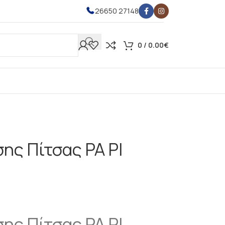
26650 27148
0
/
0.00
€
ης Πίτσας PA PI
ης Πίτσας PA PI