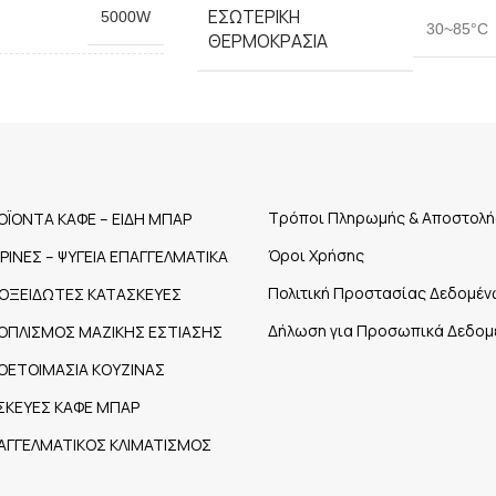
ΕΣΩΤΕΡΙΚΉ
5000W
30~85°C
ΘΕΡΜΟΚΡΑΣΊΑ
(LT)
86L
ΙΣΧΎΣ ΜΗΧΑΝΉΜΑΤΟΣ
1200W
ΤΡΟΦΟΔΟΣΊΑ
220V/50HZ
ΜΗΧΑΝΉΜΑΤΟΣ
Τρόποι Πληρωμής & Αποστολή
ΟΪΟΝΤΑ ΚΑΦΕ – ΕΙΔΗ ΜΠΑΡ
Όροι Χρήσης
ΤΡΙΝΕΣ – ΨΥΓΕΙΑ ΕΠΑΓΓΕΛΜΑΤΙΚΑ
ΔΙΑΣΤΆΣΕΙΣ
Πολιτική Προστασίας Δεδομέν
ΟΞΕΙΔΩΤΕΣ ΚΑΤΑΣΚΕΥΕΣ
630x450x590mm
ΜΗΧΑΝΉΜΑΤΟΣ
Δήλωση για Προσωπικά Δεδομ
ΟΠΛΙΣΜΟΣ ΜΑΖΙΚΗΣ ΕΣΤΙΑΣΗΣ
ΟΕΤΟΙΜΑΣΙΑ ΚΟΥΖΙΝΑΣ
ΣΚΕΥΕΣ ΚΑΦΕ ΜΠΑΡ
ΑΓΓΕΛΜΑΤΙΚΟΣ ΚΛΙΜΑΤΙΣΜΟΣ