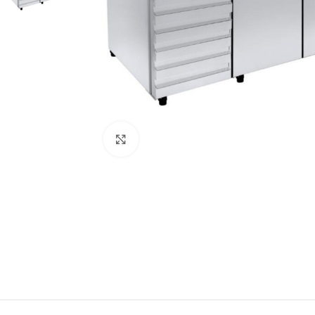
Κάντε κλικ για μεγέθυνση