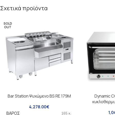
Σχετικά προϊόντα
SOLD
OUT
Bar Station Ψυχώμενο BS RE 179M
Dynamic C
κυκλοθερμι
4,278.00
€
1,0
ΒΆΡΟΣ
165 κ.