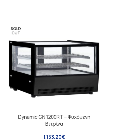
SOLD
OUT
Dynamic GN 1200RT – Ψυχόμενη
Λάντζα με π
Βιτρίνα
1,153.20
€
ΒΆΡΟΣ