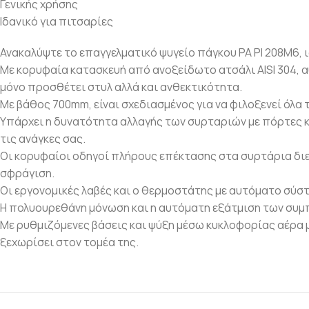
Γενικής χρήσης
Ιδανικό για πιτσαρίες
Ανακαλύψτε το επαγγελματικό ψυγείο πάγκου PA PI 208M6, 
Με κορυφαία κατασκευή από ανοξείδωτο ατσάλι AISI 304, 
μόνο προσθέτει στυλ αλλά και ανθεκτικότητα.
Με βάθος 700mm, είναι σχεδιασμένος για να φιλοξενεί όλα 
Υπάρχει η δυνατότητα αλλαγής των συρταριών με πόρτες κ
τις ανάγκες σας.
Οι κορυφαίοι οδηγοί πλήρους επέκτασης στα συρτάρια διε
σφράγιση.
Οι εργονομικές λαβές και ο θερμοστάτης με αυτόματο σύσ
Η πολυουρεθάνη μόνωση και η αυτόματη εξάτμιση των συμ
Με ρυθμιζόμενες βάσεις και ψύξη μέσω κυκλοφορίας αέρα με 
ξεχωρίσει στον τομέα της.