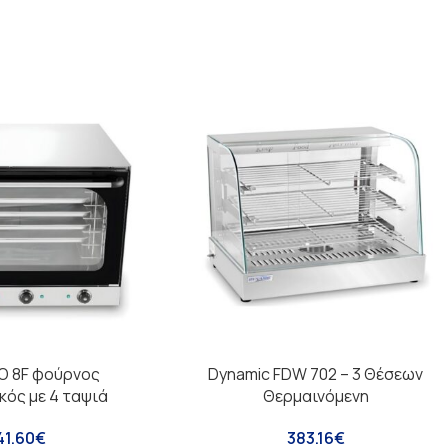
O 8F φούρνος
Dynamic FDW 702 – 3 Θέσεων
κός με 4 ταψιά
Θερμαινόμενη
41.60
€
383.16
€