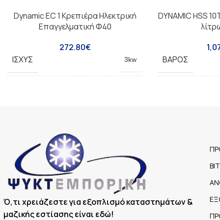
Dynamic EC 1 Κρεπιέρα Ηλεκτρική
DYNAMIC HSS 10
Επαγγελματική Φ40
λίτρ
272.80
€
1,0
ΙΣΧΎΣ
ΒΆΡΟΣ
3kw
ΔΙΑΣΤΆΣΕΙΣ
ΙΣΧΎΣ
450x490x225
ΒΆΡΟΣ
ΠΡ
ΔΙΑΣΤΆΣΕΙΣ
ΒΙ
ΑΝ
ΧΩΡΗΤΙΚΌΤΗΤΑ 
ΕΞ
Ό,τι χρειάζεστε για εξοπλισμό καταστημάτων &
μαζικής εστίασης είναι εδώ!
ΠΡ