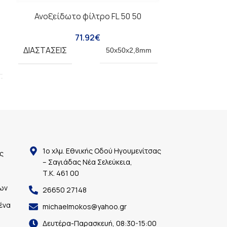
Ανοξείδωτο φίλτρο FL 50 50
Ερμάριο ανο
πόρτ
71.92
€
ΔΙΑΣΤΆΣΕΙΣ
50x50x2,8mm
ΒΆΡΟΣ
ΒΆΡΟΣ
ΔΙΑΣΤΆΣΕΙΣ
1ο χλμ. Εθνικής Οδού Ηγουμενίτσας
ς
ΠΌΡΤΕΣ
– Σαγιάδας Νέα Σελεύκεια,
Τ.Κ. 461 00
ων
26650 27148
ΡΆΦΙΑ-ΣΧΆΡ
ένα
michaelmokos@yahoo.gr
Δευτέρα-Παρασκευή, 08:30-15:00