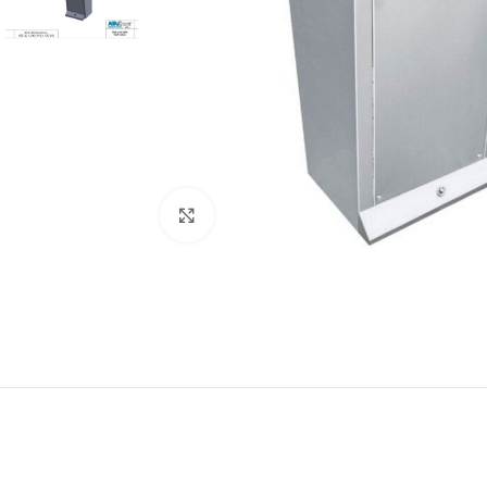
Κάντε κλικ για μεγέθυνση