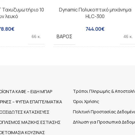
T Ταχυζυμωτήριο 10
Dynamic Πολυκοπτικό μηχάνημα
ων λευκό
HLC-300
78.80
€
744.00
€
ΒΆΡΟΣ
66 κ.
46 κ.
ΙΠΟΔΎΝΑΜΗ /
550W
0,75Hp
ΤΡΟΦΟΔΟΣΊΑ(HP)
66Kg
ΒΆΡΟΣ
46Kg
Τρόποι Πληρωμής & Αποστολή
ΟΪΟΝΤΑ ΚΑΦΕ – ΕΙΔΗ ΜΠΑΡ
576x312x586mm
ΔΙΑΣΤΆΣΕΙΣ
Όροι Χρήσης
ΤΡΙΝΕΣ – ΨΥΓΕΙΑ ΕΠΑΓΓΕΛΜΑΤΙΚΑ
480x225x580mm
Πολιτική Προστασίας Δεδομέν
ΟΞΕΙΔΩΤΕΣ ΚΑΤΑΣΚΕΥΕΣ
(LT)
10Lt
ΣΤΡΟΦΈΣ
Δήλωση για Προσωπικά Δεδομ
600rpm
ΟΠΛΙΣΜΟΣ ΜΑΖΙΚΗΣ ΕΣΤΙΑΣΗΣ
ΟΕΤΟΙΜΑΣΙΑ ΚΟΥΖΙΝΑΣ
Στροφές: