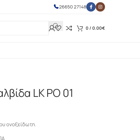
26650 27148
0
/
0.00
€
λβίδα LK PO 01
ου ονοξείδωτη.
ΠΑ