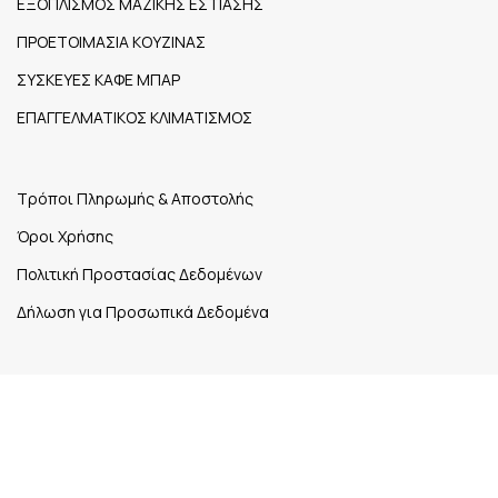
ΕΞΟΠΛΙΣΜΟΣ ΜΑΖΙΚΗΣ ΕΣΤΙΑΣΗΣ
ΠΡΟΕΤΟΙΜΑΣΙΑ ΚΟΥΖΙΝΑΣ
ΣΥΣΚΕΥΕΣ ΚΑΦΕ ΜΠΑΡ
ΕΠΑΓΓΕΛΜΑΤΙΚΟΣ ΚΛΙΜΑΤΙΣΜΟΣ
Τρόποι Πληρωμής & Αποστολής
Όροι Χρήσης
Πολιτική Προστασίας Δεδομένων
Δήλωση για Προσωπικά Δεδομένα
1ο χλμ. Εθνικής Οδού Ηγουμενίτσας – Σαγιάδας Νέα
Σελεύκεια,
Τ.Κ. 461 00
26650 27148