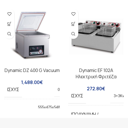
Dynamic DZ 400 G Vacuum
Dynamic EF 102A
Ηλεκτρική Φριτέζα
1,488.00
€
272.80
€
ΙΣΧΎΣ
0.75kw
ΙΣΧΎΣ
3+3Kw
555x475x5485mm/
ΔΙΑΣΤΆΣΕΙΣ
Καθαρό βάρος 60
ΙΠΟΔΎΝΑΜΗ /
220V
κιλά
ΤΡΟΦΟΔΟΣΊΑ(HP)