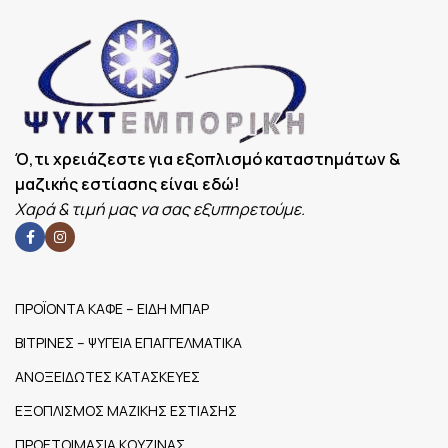
Αντλία
ΔΙΑΣΤΆΣΕΙΣ
57x48x32mm
20m³/h
ΕΠΙΠΛΈΟΝ
,
ΧΑΡΑΚΤΗΡΙΣΤΙΚΆ
Μήκος
Κόλλησης:
ΧΩΡΗΤΙΚΌΤΗΤΑ
400mm
10+10l
(LT)
Ό,τι χρειάζεστε για εξοπλισμό καταστημάτων &
μαζικής εστίασης είναι εδώ!
Χαρά & τιμή μας να σας εξυπηρετούμε.
ΠΡΟΪΟΝΤΑ ΚΑΦΕ – ΕΙΔΗ ΜΠΑΡ
ΒΙΤΡΙΝΕΣ – ΨΥΓΕΙΑ ΕΠΑΓΓΕΛΜΑΤΙΚΑ
ΑΝΟΞΕΙΔΩΤΕΣ ΚΑΤΑΣΚΕΥΕΣ
ΕΞΟΠΛΙΣΜΟΣ ΜΑΖΙΚΗΣ ΕΣΤΙΑΣΗΣ
ΠΡΟΕΤΟΙΜΑΣΙΑ ΚΟΥΖΙΝΑΣ