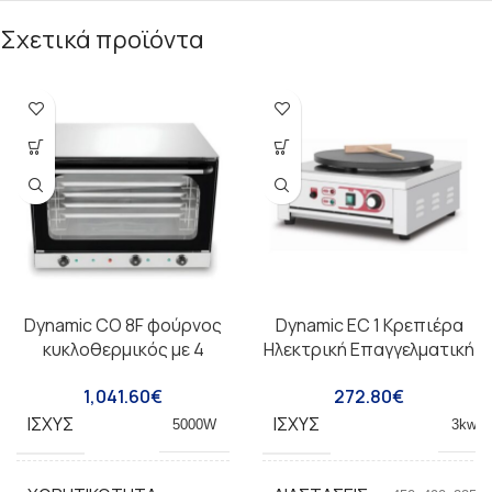
Σχετικά προϊόντα
Dynamic CO 8F φούρνος
Dynamic EC 1 Κρεπιέρα
κυκλοθερμικός με 4
Ηλεκτρική Επαγγελματική
ταψιά
Φ40
1,041.60
€
272.80
€
ΙΣΧΎΣ
ΙΣΧΎΣ
5000W
3kw