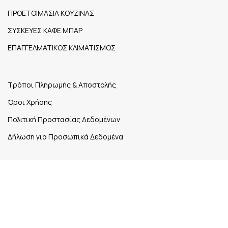
ΠΡΟΕΤΟΙΜΑΣΙΑ ΚΟΥΖΙΝΑΣ
ΣΥΣΚΕΥΕΣ ΚΑΦΕ ΜΠΑΡ
ΕΠΑΓΓΕΛΜΑΤΙΚΟΣ ΚΛΙΜΑΤΙΣΜΟΣ
Τρόποι Πληρωμής & Αποστολής
Όροι Χρήσης
Πολιτική Προστασίας Δεδομένων
Δήλωση για Προσωπικά Δεδομένα
1ο χλμ. Εθνικής Οδού Ηγουμενίτσας – Σαγιάδας Νέα
Σελεύκεια,
Τ.Κ. 461 00
26650 27148
michaelmokos@yahoo.gr