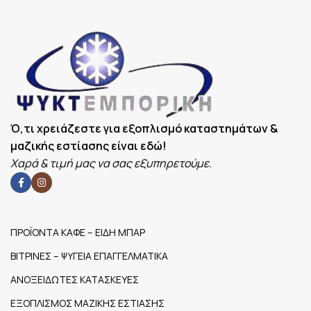
(LT)
ΒΆΡΟΣ
165Kg
ΕΛΆΧΙΣΤΗ
-1
ΘΕΡΜΟΚΡΑΣΊΑ ©
Ό,τι χρειάζεστε για εξοπλισμό καταστημάτων &
μαζικής εστίασης είναι εδώ!
ΜΈΓΙΣΤΗ
8
Χαρά & τιμή μας να σας εξυπηρετούμε.
ΘΕΡΜΟΚΡΑΣΊΑ (C)
ΠΡΟΪΟΝΤΑ ΚΑΦΕ – ΕΙΔΗ ΜΠΑΡ
ΒΙΤΡΙΝΕΣ – ΨΥΓΕΙΑ ΕΠΑΓΓΕΛΜΑΤΙΚΑ
ΑΝΟΞΕΙΔΩΤΕΣ ΚΑΤΑΣΚΕΥΕΣ
ΕΞΟΠΛΙΣΜΟΣ ΜΑΖΙΚΗΣ ΕΣΤΙΑΣΗΣ