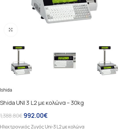
Κάντε κλικ για μεγέθυνση
Ishida
Shida UNI 3 L2 με κολώνα – 30kg
992.00
€
1,388.80
€
Ηλεκτρονικός Ζυγός Uni-3 L2 με κολώνα