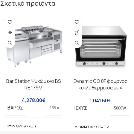
Σχετικά προϊόντα
SOLD O
UT
Bar Station Ψυχώμενο BS
Dynamic CO 8F φούρνος
RE 179M
κυκλοθερμικός με 4
ταψιά
4,278.00
€
1,041.60
€
ΒΆΡΟΣ
ΙΣΧΎΣ
165 κ.
5000W
ΙΠΟΔΎΝΑΜΗ /
ΧΩΡΗΤΙΚΌΤΗΤΑ
1/4
86L
ΤΡΟΦΟΔΟΣΊΑ(HP)