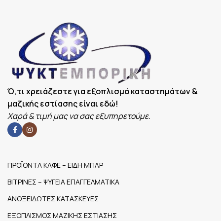
ΕΠΙΠΛΈΟΝ
ΕΠΙΠΛΈΟΝ
Θερμοκρασία:
Θερμοκρ
ΧΑΡΑΚΤΗΡΙΣΤΙΚΆ
ΧΑΡΑΚΤΗΡΙΣΤΙΚΆ
30°C-85°C
30°C
ΔΙΑΣΤΆΣΕΙΣ
600x355x
Ό,τι χρειάζεστε για εξοπλισμό καταστημάτων &
μαζικής εστίασης είναι εδώ!
Χαρά & τιμή μας να σας εξυπηρετούμε.
ΠΡΟΪΟΝΤΑ ΚΑΦΕ – ΕΙΔΗ ΜΠΑΡ
ΒΙΤΡΙΝΕΣ – ΨΥΓΕΙΑ ΕΠΑΓΓΕΛΜΑΤΙΚΑ
ΑΝΟΞΕΙΔΩΤΕΣ ΚΑΤΑΣΚΕΥΕΣ
ΕΞΟΠΛΙΣΜΟΣ ΜΑΖΙΚΗΣ ΕΣΤΙΑΣΗΣ