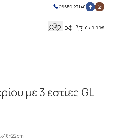
26650 27148
0
/
0.00
€
ερίου με 3 εστίες GL
20x48x22cm