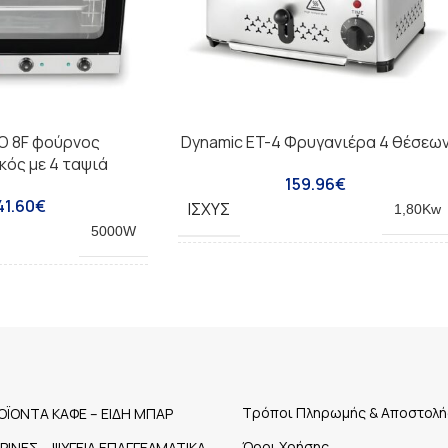
O 8F φούρνος
Dynamic ET-4 Φρυγανιέρα 4 θέσεω
κός με 4 ταψιά
159.96
€
41.60
€
ΙΣΧΎΣ
1,80Kw
5000W
ΔΙΑΣΤΆΣΕΙΣ
29x26x22mm
(LT)
86L
Χρόνος
ΕΠΙΠΛΈΟΝ
ψησίματος 0-
ΧΑΡΑΚΤΗΡΙΣΤΙΚΆ
5min
Τρόποι Πληρωμής & Αποστολή
ΟΪΟΝΤΑ ΚΑΦΕ – ΕΙΔΗ ΜΠΑΡ
Όροι Χρήσης
ΤΡΙΝΕΣ – ΨΥΓΕΙΑ ΕΠΑΓΓΕΛΜΑΤΙΚΑ