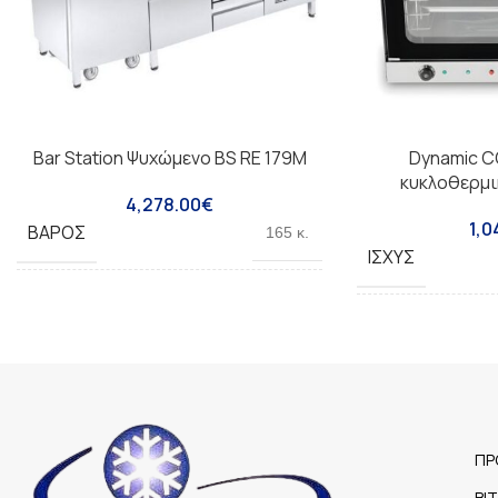
Bar Station Ψυχώμενο BS RE 179M
Dynamic C
κυκλοθερμι
4,278.00
€
1,0
ΒΆΡΟΣ
165 κ.
ΙΣΧΎΣ
ΙΠΟΔΎΝΑΜΗ /
1/4
ΤΡΟΦΟΔΟΣΊΑ(HP)
ΧΩΡΗΤΙΚΌΤΗΤΑ 
ΒΆΡΟΣ
165Kg
ΠΡ
ΕΛΆΧΙΣΤΗ ΘΕΡΜΟΚΡΑΣΊΑ ©
-1
ΒΙ