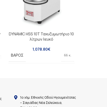
ν
DYNAMIC HSS 10T Ταχυζυμωτήριο 10
Dynamic S
λίτρων λευκό
1,078.80
€
ΒΆΡΟΣ
ΒΆΡΟΣ
66 κ.
ΙΣΧΎΣ
ΙΣΧΎΣ
550W
ΤΡΟΦΟΔΟΣΊ
ΒΆΡΟΣ
66Kg
ΧΩΡΗΤΙΚΌΤ
1ο χλμ. Εθνικής Οδού Ηγουμενίτσας
ς
ΔΙΑΣΤΆΣΕΙΣ
576x312x586mm
– Σαγιάδας Νέα Σελεύκεια,