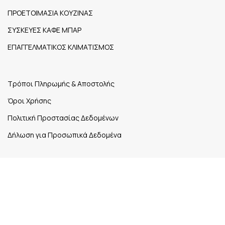
ΠΡΟΕΤΟΙΜΑΣΙΑ ΚΟΥΖΙΝΑΣ
ΣΥΣΚΕΥΕΣ ΚΑΦΕ ΜΠΑΡ
ΕΠΑΓΓΕΛΜΑΤΙΚΟΣ ΚΛΙΜΑΤΙΣΜΟΣ
Τρόποι Πληρωμής & Αποστολής
Όροι Χρήσης
Πολιτική Προστασίας Δεδομένων
Δήλωση για Προσωπικά Δεδομένα
1ο χλμ. Εθνικής Οδού Ηγουμενίτσας – Σαγιάδας Νέα
Σελεύκεια,
Τ.Κ. 461 00
26650 27148
michaelmokos@yahoo.gr