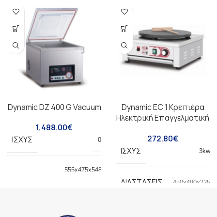
Dynamic DZ 400 G Vacuum
Dynamic EC 1 Κρεπιέρα
Ηλεκτρική Επαγγελματική
1,488.00
€
Φ40
272.80
€
ΙΣΧΎΣ
0.75kw
ΙΣΧΎΣ
3kw
555x475x5485mm/
ΔΙΑΣΤΆΣΕΙΣ
Καθαρό βάρος 60
ΔΙΑΣΤΆΣΕΙΣ
450x490x225
κιλά
Αντλία