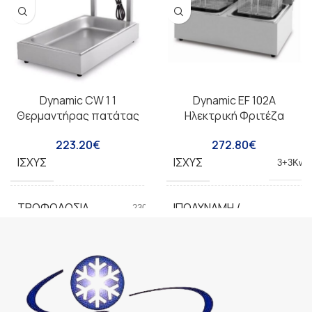
Dynamic CW 1 1
Dynamic EF 102A
Θερμαντήρας πατάτας
Ηλεκτρική Φριτέζα
223.20
€
272.80
€
ΙΣΧΎΣ
ΙΣΧΎΣ
600W
3+3Kw
ΤΡΟΦΟΔΟΣΊΑ
ΙΠΟΔΎΝΑΜΗ /
230V/50HZ
220V
ΤΡΟΦΟΔΟΣΊΑ(HP)
Θερμοκρασία:
40°C-70°C.
ΔΙΑΣΤΆΣΕΙΣ
57x48x32mm
ΕΠΙΠΛΈΟΝ
Μέγεθος
ΧΑΡΑΚΤΗΡΙΣΤΙΚΆ
δοχείου
GN1/1 65 x