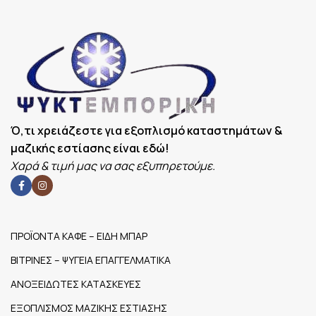
ΒΆΡΟΣ
ΤΡΟΦΟΔΟΣΊΑ
165Kg
22
ΜΗΧΑΝΉΜΑΤΟΣ
ΕΛΆΧΙΣΤΗ
-1
ΘΕΡΜΟΚΡΑΣΊΑ ©
ΔΙΑΣΤΆΣΕΙΣ
1200x53
ΜΗΧΑΝΉΜΑΤΟΣ
Ό,τι χρειάζεστε για εξοπλισμό καταστημάτων &
μαζικής εστίασης είναι εδώ!
ΜΈΓΙΣΤΗ
8
Χαρά & τιμή μας να σας εξυπηρετούμε.
ΘΕΡΜΟΚΡΑΣΊΑ (C)
ΧΩΡΗΤΙΚΌΤΗΤΑ
ΜΗΧΑΝΉΜΑΤΟΣ
ΠΡΟΪΟΝΤΑ ΚΑΦΕ – ΕΙΔΗ ΜΠΑΡ
ΒΙΤΡΙΝΕΣ – ΨΥΓΕΙΑ ΕΠΑΓΓΕΛΜΑΤΙΚΑ
ΑΝΟΞΕΙΔΩΤΕΣ ΚΑΤΑΣΚΕΥΕΣ
ΕΞΟΠΛΙΣΜΟΣ ΜΑΖΙΚΗΣ ΕΣΤΙΑΣΗΣ