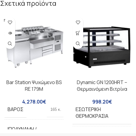
Σχετικά προϊόντα
SOLD O
UT
Bar Station Ψυχώμενο BS
Dynamic GN 1200HRT –
RE 179M
Θερμαινόμενη Βιτρίνα
4,278.00
€
998.20
€
ΒΆΡΟΣ
ΕΣΩΤΕΡΙΚΉ
165 κ.
ΘΕΡΜΟΚΡΑΣΊΑ
ΙΠΟΔΎΝΑΜΗ /
1/4
ΤΡΟΦΟΔΟΣΊΑ(HP)
ΙΣΧΎΣ ΜΗΧΑΝΉΜΑΤΟΣ