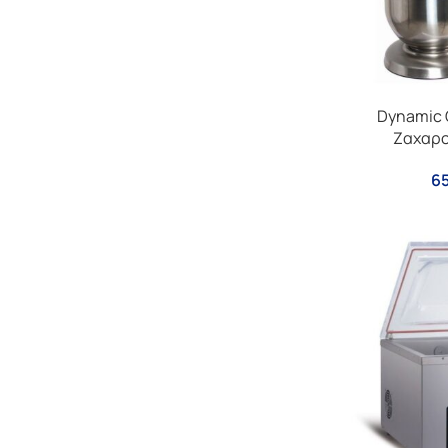
Dynamic 
Ζαχαρο
65