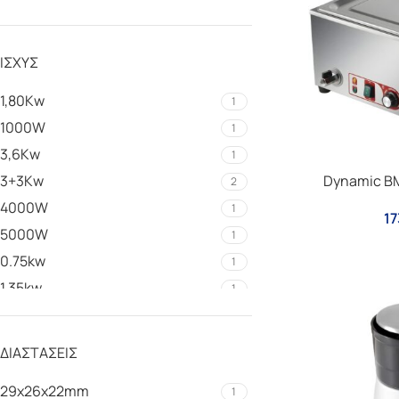
ΙΣΧΎΣ
1,80Kw
1
1000W
1
3,6Kw
1
3+3Kw
Dynamic BM
2
4000W
1
17
5000W
1
0.75kw
1
1.35kw
1
1.5hp/ 1100W
1
1900W
1
ΔΙΑΣΤΆΣΕΙΣ
250w
1
29x26x22mm
1
3kw
1