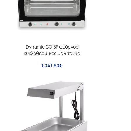
Dynamic CO 8F φούρνος
κυκλοθερμικός με 4 ταψιά
1,041.60
€