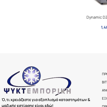
Dynamic D
1,4
ΠΡ
ΒΙ
ΑΝ
ΕΞ
Ό,τι χρειάζεστε για εξοπλισμό καταστημάτων &
μαζικής εστίασης είναι εδώ!
ΠΡ