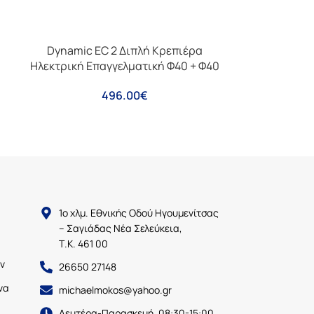
Dynamic EC 2 Διπλή Κρεπιέρα
Ηλεκτρική Επαγγελματική Φ40 + Φ40
496.00
€
1ο χλμ. Εθνικής Οδού Ηγουμενίτσας
– Σαγιάδας Νέα Σελεύκεια,
Τ.Κ. 461 00
ν
26650 27148
να
michaelmokos@yahoo.gr
Δευτέρα-Παρασκευή, 08:30-15:00