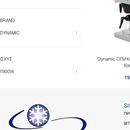
BRAND
DYNAMIC
1
ΙΣΧΎΣ
Dynamic CFM Κ
Κα
1900W
1
19
S
ΠΡ
ΒΙ