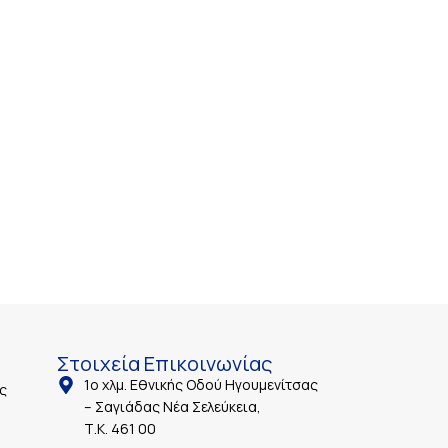
Στοιχεία Επικοινωνίας
1ο χλμ. Εθνικής Οδού Ηγουμενίτσας
ς
– Σαγιάδας Νέα Σελεύκεια,
Τ.Κ. 461 00