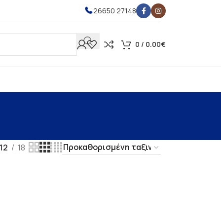
26650 27148
0
/
0.00
€
12
18