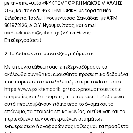
με την επωνυμία
«
ΨΥΚΤΕΜΠΟΡΙΚΗ ΜΩΚΟΣ ΜΙΧΑΛΗΣ
ΟΕ»,
και τον δ.τ. ΨΥΚΤΕΜΠΟΡΙΚΗ, με έδρα τη Νέα
Σελεύκεια, 1ο χλμ. Ηγουμενίτσας-Σαγιάδας, με ΑΦΜ
801972126, Δ.Ο.Υ. Ηγουμενίτσας, και e mail:
michaelmokos@yahoo.gr
(«Υπεύθυνος
Επεξεργασίας»).
2.Τα Δεδομένα που επεξεργαζόμαστε
Με τη συγκατάθεσή σας, επεξεργαζόμαστε τα
ακόλουθα συνήθη και ευαίσθητα προσωπικά δεδομένα
που παρέχετε όταν αλληλεπιδράτε με τον Ιστότοπο
https://www.psiktemporiki.gr/
και χρησιμοποιείτε τις
υπηρεσίες και λειτουργίες που παρέχει. Τα δεδομένα
αυτά περιλαμβάνουν ειδικότερα το όνομα και το
επώνυμο, τα στοιχεία επικοινωνίας, διεύθυνση και το
περιεχόμενο των συγκεκριμένων αιτημάτων,
ενημερώσεων ή αναφορών σας καθώς και τα πρόσθετα