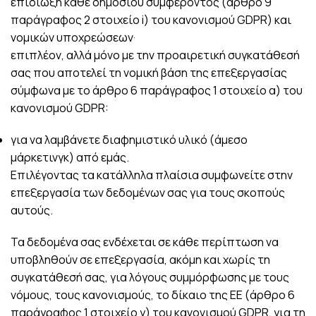
επιδίωξη κάθε δημόσιου συμφέροντος (άρθρο 9
παράγραφος 2 στοιχείο i) του κανονισμού GDPR) και
νομικών υποχρεώσεων·
επιπλέον, αλλά μόνο με την προαιρετική συγκατάθεσή
σας που αποτελεί τη νομική βάση της επεξεργασίας
σύμφωνα με το άρθρο 6 παράγραφος 1 στοιχείο α) του
κανονισμού GDPR:
για να λαμβάνετε διαφημιστικό υλικό (άμεσο
μάρκετινγκ) από εμάς.
Επιλέγοντας τα κατάλληλα πλαίσια συμφωνείτε στην
επεξεργασία των δεδομένων σας για τους σκοπούς
αυτούς.
Τα δεδομένα σας ενδέχεται σε κάθε περίπτωση να
υποβληθούν σε επεξεργασία, ακόμη και χωρίς τη
συγκατάθεσή σας, για λόγους συμμόρφωσης με τους
νόμους, τους κανονισμούς, το δίκαιο της ΕΕ (άρθρο 6
παράγραφος 1 στοιχείο γ) του κανονισμού GDPR, για τη